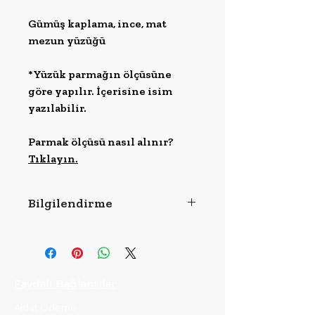
Gümüş kaplama, ince, mat
mezun yüzüğü
*Yüzük parmağın ölçüsüne
göre yapılır. İçerisine isim
yazılabilir.
Parmak ölçüsü nasıl alınır?
Tıklayın.
Bilgilendirme
Ürünlerimiz Gümüştür.
Yüzük kişiye özel yapıldığı
için siparişlerde gecikme
Faydalı Bağlantılar
yaşanabilir.
Aidat Ödeme