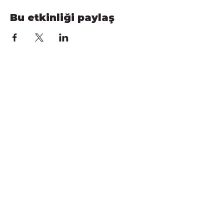
Bu etkinliği paylaş
Faydalı Bağlantılar
Aidat Ödeme
Bağış
Etkinlikler
Mezunlar Ağı KÜME
KVKK Aydınlatma Metni
Tüzük
Sıkça Sorulan Sorular