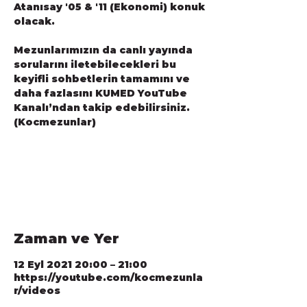
Atanısay '05 & '11 (Ekonomi) konuk
olacak.
Mezunlarımızın da canlı yayında
sorularını iletebilecekleri bu
keyifli sohbetlerin tamamını ve
daha fazlasını KUMED YouTube
Kanalı’ndan takip edebilirsiniz.
(Kocmezunlar)
Registration is Closed
See other events
Zaman ve Yer
12 Eyl 2021 20:00 – 21:00
https://youtube.com/kocmezunla
r/videos