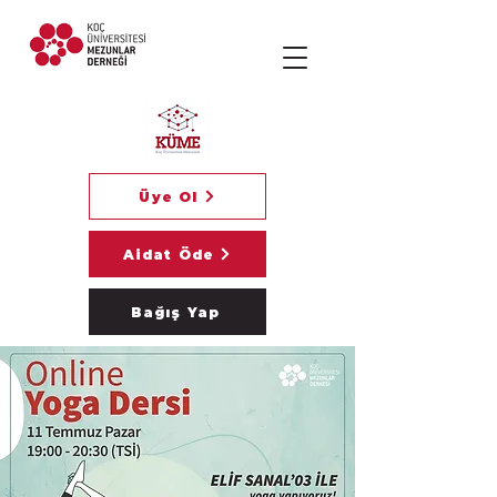
Üye Ol
Aidat Öde
Bağış Yap